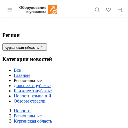
Раздел навигации по сайту eqinfo.ru
Тракторный парк Курганской области г
Фильтры
Регион
Курганская область
Категория новостей
Все
Главные
Региональные
Дальнее зарубежье
Ближнее зарубежье
Новости компаний
Обзоры отрасли
Новости
Разделы
Новости
Региональные
Курганская область