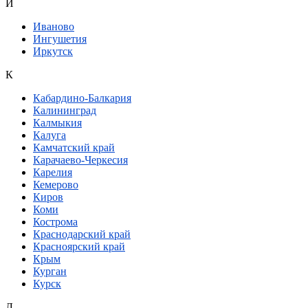
И
Иваново
Ингушетия
Иркутск
К
Кабардино-Балкария
Калининград
Калмыкия
Калуга
Камчатский край
Карачаево-Черкесия
Карелия
Кемерово
Киров
Коми
Кострома
Краснодарский край
Красноярский край
Крым
Курган
Курск
Л