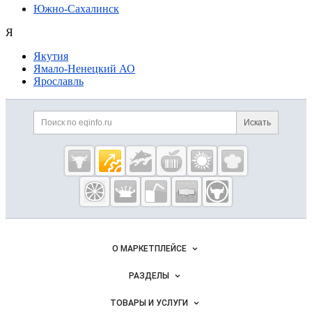
Южно-Сахалинск
Я
Якутия
Ямало-Ненецкий АО
Ярославль
Дополнительная информация
Поиск по сайту и ссылк
Искать
Cсылки на полезные проекты
Eqinfo.ru —
пищевое
оборудование
и упаковка
Важные разделы и контакты
Навигация по сайту
О МАРКЕТПЛЕЙСЕ
Новости Eqinfo.ru
РАЗДЕЛЫ
Услуги и цены
Объявления
ТОВАРЫ И УСЛУГИ
Размещение рекламы