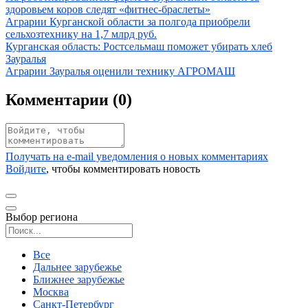
здоровьем коров следят «фитнес-браслеты»
Иллюстрация новости
Аграрии Курганской области за полгода приобрели
сельхозтехнику на 1,7 млрд руб.
Иллюстрация новости
Курганская область: Ростсельмаш поможет убирать хлеб
Зауралья
Иллюстрация новости
Аграрии Зауралья оценили технику АГРОМАШ
Комментарии (
0
)
Получать на e‑mail уведомления о новых комментариях
Войдите
, чтобы комментировать новость
Выбор региона
Поиск региона
Все
Дальнее зарубежье
Ближнее зарубежье
Москва
Санкт-Петербург