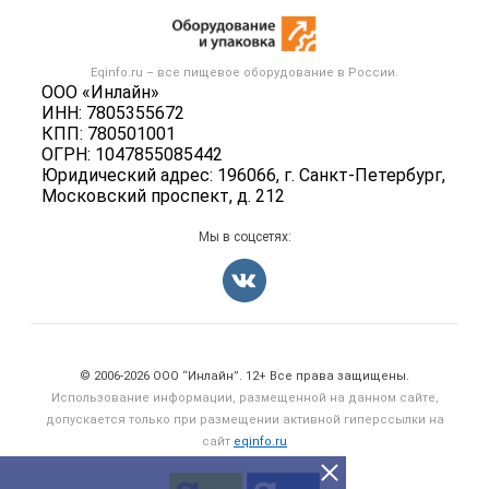
Новости рынка
Оборудование для пищепрома
Публичная оферта
Вакансии
Тара и упаковка
Контактная информация
Блог
Eqinfo.ru – все
пищевое оборудование
в России.
Б/у оборудование
Политика обработки персональных данных
ООО «Инлайн»
Вакансии
ИНН: 7805355672
Для СМИ
КПП: 780501001
Информация о компаниях
ОГРН: 1047855085442
Добавить объявление
Юридический адрес: 196066, г. Санкт-Петербург,
Московский проспект, д. 212
Карта объявлений
Мы в соцсетях:
Счетчики, авторское право, логотипы
© 2006‑2026 ООО “Инлайн”. 12+ Все права защищены.
Использование информации, размещенной на данном сайте,
допускается только при размещении активной гиперссылки на
сайт
eqinfo.ru