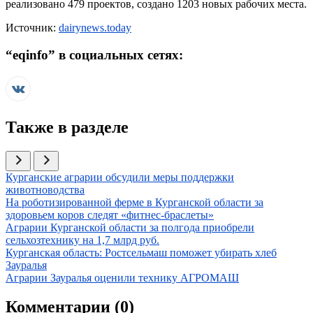
реализовано 479 проектов, создано 1203 новых рабочих места.
Источник:
dairynews.today
“
eqinfo
” в социальных сетях:
Также в разделе
Иллюстрация новости
Курганские аграрии обсудили меры поддержки
животноводства
Иллюстрация новости
На роботизированной ферме в Курганской области за
здоровьем коров следят «фитнес-браслеты»
Иллюстрация новости
Аграрии Курганской области за полгода приобрели
сельхозтехнику на 1,7 млрд руб.
Иллюстрация новости
Курганская область: Ростсельмаш поможет убирать хлеб
Зауралья
Иллюстрация новости
Аграрии Зауралья оценили технику АГРОМАШ
Комментарии (
0
)