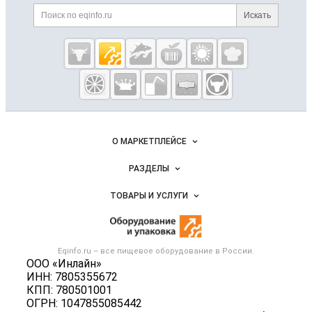
Дополнительная информация
Поиск по сайту и ссылк
Искать
Cсылки на полезные проекты
Eqinfo.ru —
пищевое
оборудование
и упаковка
Важные разделы и контакты
Навигация по сайту
О МАРКЕТПЛЕЙСЕ
Новости Eqinfo.ru
РАЗДЕЛЫ
Услуги и цены
Объявления
ТОВАРЫ И УСЛУГИ
Размещение рекламы
Новости рынка
Оборудование для пищепрома
Публичная оферта
Вакансии
Тара и упаковка
Контактная информация
Блог
Eqinfo.ru – все
пищевое оборудование
в России.
Б/у оборудование
Политика обработки персональных данных
ООО «Инлайн»
Вакансии
ИНН: 7805355672
Для СМИ
КПП: 780501001
Информация о компаниях
ОГРН: 1047855085442
Добавить объявление