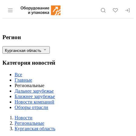
Раздел навигации по сайту eqinfo.ru
Курганская область заняла первое мест
Фильтры
Регион
Курганская область
Категория новостей
Все
Главные
Региональные
Дальнее зарубежье
Ближнее зарубежье
Новости компаний
Обзоры отрасли
Новости
Разделы
Новости
Региональные
Курганская область