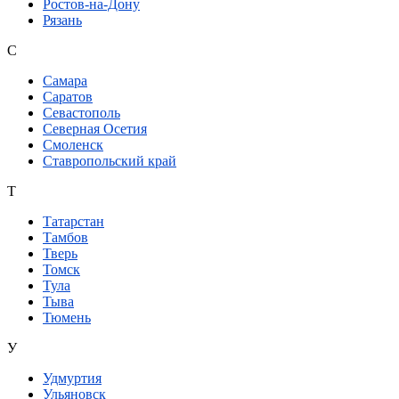
Ростов-на-Дону
Рязань
С
Самара
Саратов
Севастополь
Северная Осетия
Смоленск
Ставропольский край
Т
Татарстан
Тамбов
Тверь
Томск
Тула
Тыва
Тюмень
У
Удмуртия
Ульяновск